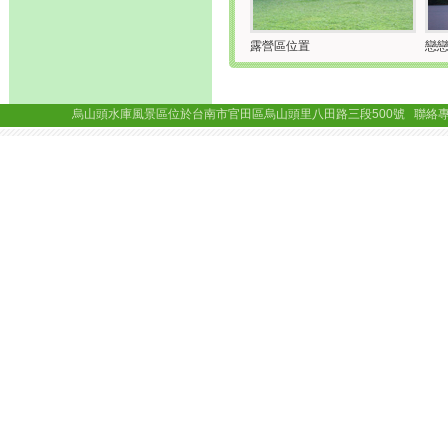
露營區位置
戀
烏山頭水庫風景區位於台南市官田區烏山頭里八田路三段500號 聯絡專線： (06)69