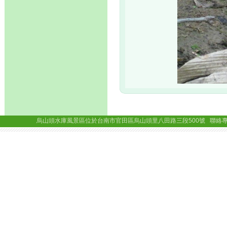
烏山頭水庫風景區位於台南市官田區烏山頭里八田路三段500號 聯絡專線： (06)69