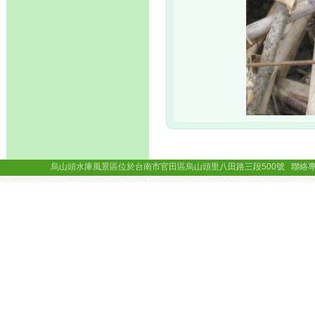
烏山頭水庫風景區位於台南市官田區烏山頭里八田路三段500號 聯絡專線： (06)69