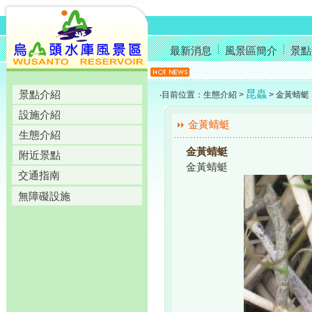
最新消息
風景區簡介
景點
昆蟲
景點介紹
‧目前位置：生態介紹 >
> 金黃蜻蜓
設施介紹
金黃蜻蜓
生態介紹
金黃蜻蜓
附近景點
金黃蜻蜓
交通指南
無障礙設施