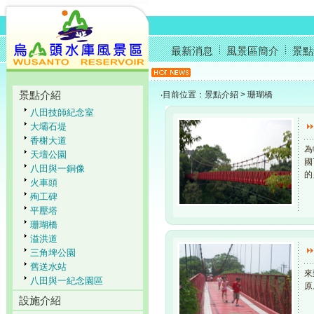
最新消息
風景區簡介
景點
景點介紹
‧目前位置：景點介紹 > 珊瑚橋
八田技師紀念室
大壩石堤
香榭大道
為
天壇公園
國
八田與一銅像
的
火車頭
殉工碑
平壓塔
珊瑚橋
溢洪道
三角埤公園
舊送水站
來
八田與一紀念園區
原
設施介紹