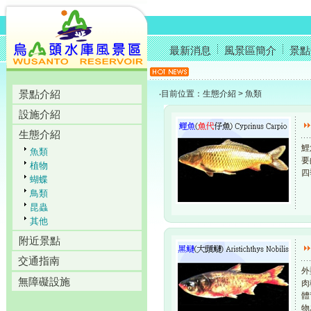
最新消息
風景區簡介
景點
景點介紹
‧目前位置：生態介紹 > 魚類
設施介紹
生態介紹
鯉
魚類
要
植物
四
蝴蝶
鳥類
昆蟲
其他
附近景點
交通指南
外
無障礙設施
肉
體
物