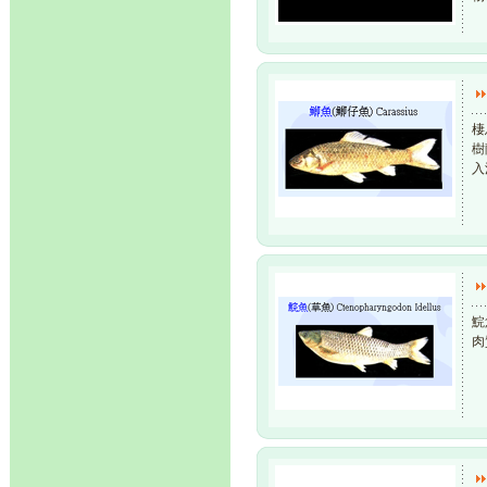
棲
樹
入
鯇
肉