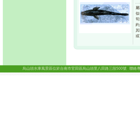
屬
似
筍
約
其
或
烏山頭水庫風景區位於台南市官田區烏山頭里八田路三段500號 聯絡專線： (06)69