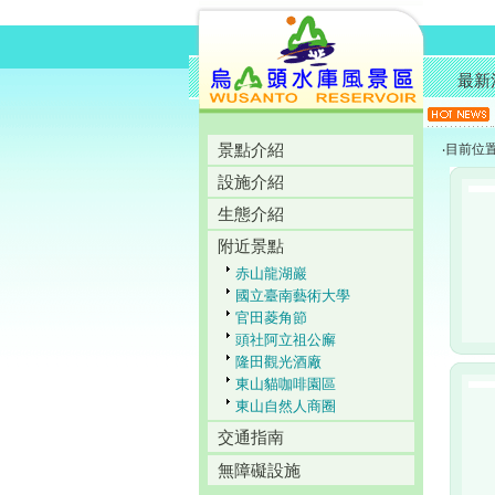
最新
景點介紹
‧目前位
設施介紹
生態介紹
附近景點
赤山龍湖巖
國立臺南藝術大學
官田菱角節
頭社阿立祖公廨
隆田觀光酒廠
東山貓咖啡園區
東山自然人商圈
交通指南
無障礙設施