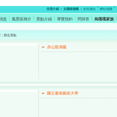
住宿介紹
太陽能遊艇
友站連結
網站地圖
消息
風景區簡介
景點介紹
導覽預約
問與答
烏嘎嘎家族
置：
附近景點
赤山龍湖巖
國立臺南藝術大學