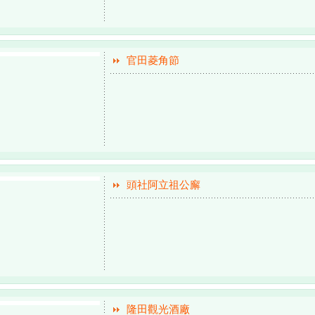
官田菱角節
頭社阿立祖公廨
隆田觀光酒廠