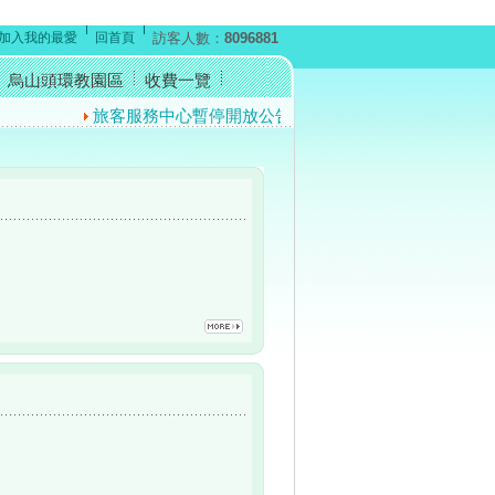
加入我的最愛
回首頁
訪客人數：
8096881
烏山頭環教園區
收費一覽
旅客服務中心暫停開放公告
反賄選宣導短片
防詐騙的