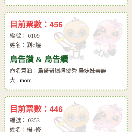
目前票數：456
編號： 0109
姓名：劉○煌
烏告讚 & 烏告續
命名意涵：烏哥哥穩態優秀 烏妹妹美麗
大...
more
目前票數：446
編號： 0353
姓名：楊○修