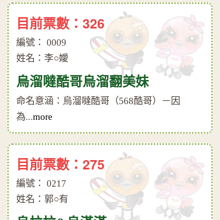
目前票數：326
編號： 0009
姓名：李○嬡
烏溜噠酷哥烏溜翻美妹
命名意涵：烏溜噠酷哥（568酷哥）－因
為...
more
目前票數：275
編號： 0217
姓名：郭○有