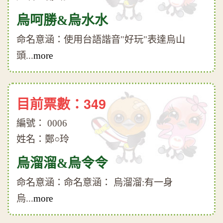
烏呵勝&烏水水
命名意涵：使用台語諧音"好玩"表達烏山
頭...
more
目前票數：349
編號： 0006
姓名：鄭○玲
烏溜溜&烏令令
命名意涵：命名意涵： 烏溜溜:有一身
烏...
more