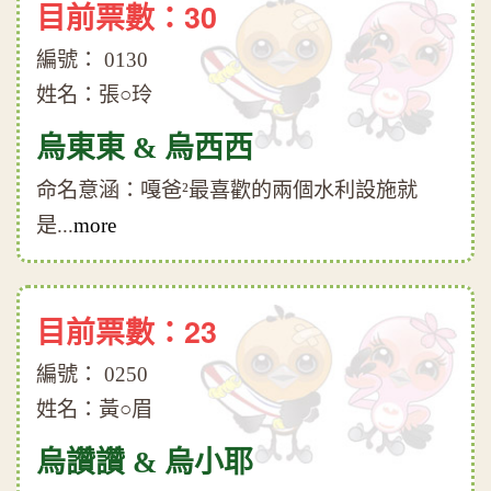
目前票數：30
編號： 0130
姓名：張○玲
烏東東 & 烏西西
命名意涵：嘎爸²最喜歡的兩個水利設施就
是...
more
目前票數：23
編號： 0250
姓名：黃○眉
烏讚讚 & 烏小耶