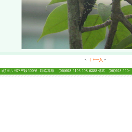
回上一頁
<
>
三段500號 聯絡專線： (06)698-2103‧698-6388 傳真：(06)698-5204