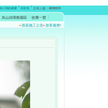
加入我的最愛
回首頁
訪客人數：
8099970
烏山頭環教園區
收費一覽
路面施工公告
旅客服務中心暫停開放公告
反賄選宣導