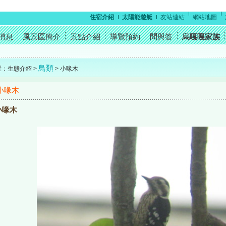
住宿介紹
太陽能遊艇
友站連結
網站地圖
消息
風景區簡介
景點介紹
導覽預約
問與答
烏嘎嘎家族
鳥類
置：生態介紹 >
> 小喙木
小喙木
小喙木