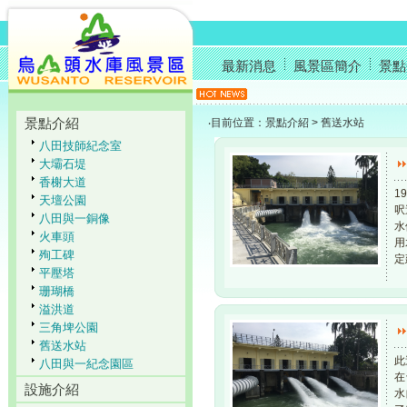
最新消息
風景區簡介
景點
景點介紹
‧目前位置：景點介紹 > 舊送水站
八田技師紀念室
大壩石堤
香榭大道
1
天壇公園
呎
八田與一銅像
水
火車頭
用
殉工碑
定
平壓塔
珊瑚橋
溢洪道
三角埤公園
舊送水站
此
八田與一紀念園區
在
設施介紹
水