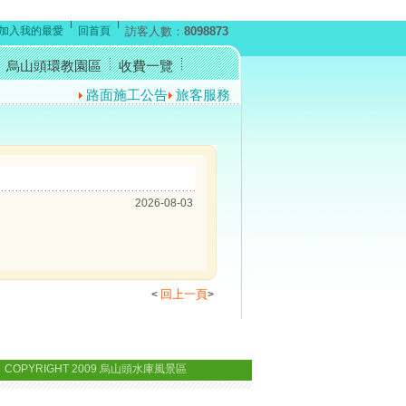
加入我的最愛
回首頁
訪客人數：
8098873
烏山頭環教園區
收費一覽
路面施工公告
旅客服務中心暫停開放公告
反賄選宣
2026-08-03
回上一頁
<
>
 COPYRIGHT 2009 烏山頭水庫風景區