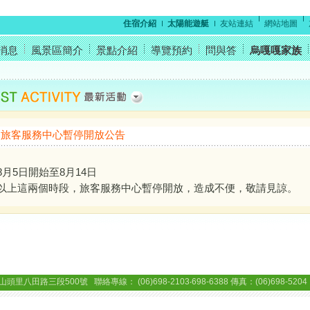
住宿介紹
太陽能遊艇
友站連結
網站地圖
消息
風景區簡介
景點介紹
導覽預約
問與答
烏嘎嘎家族
旅客服務中心暫停開放公告
8月5日開始至8月14日
以上這兩個時段，旅客服務中心暫停開放，造成不便，敬請見諒。
三段500號 聯絡專線： (06)698-2103‧698-6388 傳真：(06)698-5204