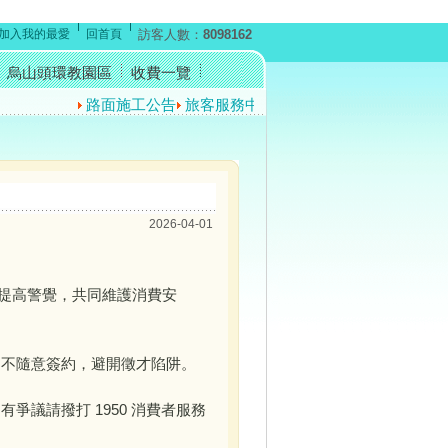
加入我的最愛
回首頁
訪客人數：
8098162
烏山頭環教園區
收費一覽
路面施工公告
旅客服務中心暫停開放公告
反賄選宣導
2026-04-01
提高警覺，共同維護消費安
、不隨意簽約，避開徵才陷阱。
議請撥打 1950 消費者服務