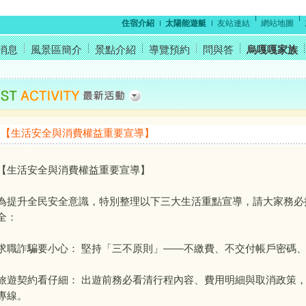
住宿介紹
太陽能遊艇
友站連結
網站地圖
消息
風景區簡介
景點介紹
導覽預約
問與答
烏嘎嘎家族
【生活安全與消費權益重要宣導】
【生活安全與消費權益重要宣導】
為提升全民安全意識，特別整理以下三大生活重點宣導，請大家務必
全：
求職詐騙要小心： 堅持「三不原則」——不繳費、不交付帳戶密碼
旅遊契約看仔細： 出遊前務必看清行程內容、費用明細與取消政策，有爭
專線。