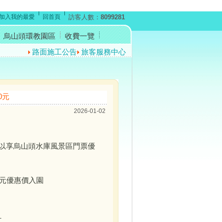
加入我的最愛
回首頁
訪客人數：
8099281
烏山頭環教園區
收費一覽
路面施工公告
旅客服務中心暫停開放公告
反賄選宣導短片
0元
2026-01-02
以享烏山頭水庫風景區門票優
元優惠價入園
_