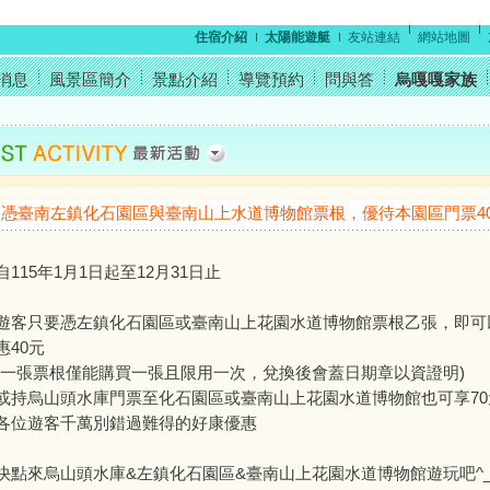
住宿介紹
太陽能遊艇
友站連結
網站地圖
消息
風景區簡介
景點介紹
導覽預約
問與答
烏嘎嘎家族
憑臺南左鎮化石園區與臺南山上水道博物館票根，優待本園區門票4
自115年1月1日起至12月31日止
遊客只要憑左鎮化石園區或臺南山上花園水道博物館票根乙張，即可
惠40元
(一張票根僅能購買一張且限用一次，兌換後會蓋日期章以資證明)
或持烏山頭水庫門票至化石園區或臺南山上花園水道博物館也可享70
各位遊客千萬別錯過難得的好康優惠
快點來烏山頭水庫&左鎮化石園區&臺南山上花園水道博物館遊玩吧^