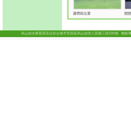
露營區位置
戀
烏山頭水庫風景區位於台南市官田區烏山頭里八田路三段500號 聯絡專線： (06)69