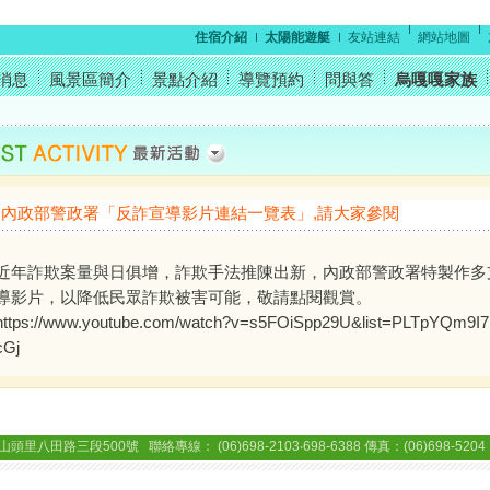
住宿介紹
太陽能遊艇
友站連結
網站地圖
消息
風景區簡介
景點介紹
導覽預約
問與答
烏嘎嘎家族
內政部警政署「反詐宣導影片連結一覽表」,請大家參閱
近年詐欺案量與日俱增，詐欺手法推陳出新，內政部警政署特製作多
導影片，以降低民眾詐欺被害可能，敬請點閱觀賞。
https://www.youtube.com/watch?v=s5FOiSpp29U&list=PLTpYQm
cGj
三段500號 聯絡專線： (06)698-2103‧698-6388 傳真：(06)698-5204