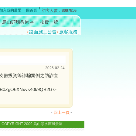
加入我的最愛
回首頁
訪客人數：
8097856
烏山頭環教園區
收費一覽
路面施工公告
旅客服務中心暫停開放公告
反賄選宣
2026-02-24
支假投資等詐騙案例之防詐宣
9I7B0ZgO6XNxvs40k9QB2Gk-
回上一頁
<
>
 COPYRIGHT 2009 烏山頭水庫風景區