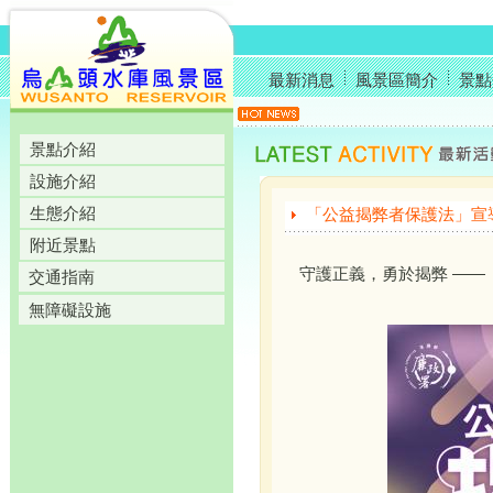
最新消息
風景區簡介
景點
景點介紹
設施介紹
生態介紹
「公益揭弊者保護法」宣
附近景點
守護正義，勇於揭弊 ——
交通指南
無障礙設施