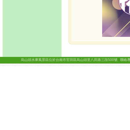
烏山頭水庫風景區位於台南市官田區烏山頭里八田路三段500號 聯絡專線： (06)69