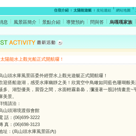
住宿介紹
太陽能遊艇
友站連結
網站地圖
消息
風景區簡介
景點介紹
導覽預約
問與答
烏嘎嘎家族
太陽能水上觀光船正式開航囉！
烏山頭水庫風景區委外經營水上觀光遊艇正式開航囉！
歡迎搭船遊湖，感受水庫幽靜之美！欣賞空中鳥瞰如同藍色珊瑚般美
蔭多、湖型優美，晨昏之間，水面輕霧裊裊，瀰漫著一股詩情畫意~
庫美景。
詳情請洽：
烏山頭湖境渡假會館
電 話：(06)699-3222
傳 真：(06)698-3123
地址：(烏山頭水庫風景區內)