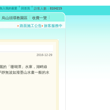
加入我的最愛
回首頁
訪客人數：
8104219
烏山頭環教園區
收費一覽
路面施工公告
旅客服務中心暫停開放公告
反賄選宣導短
2016-12-29
麗的「珊瑚潭」水庫，湖畔綠
平靜無波如潑墨山水畫一般的水