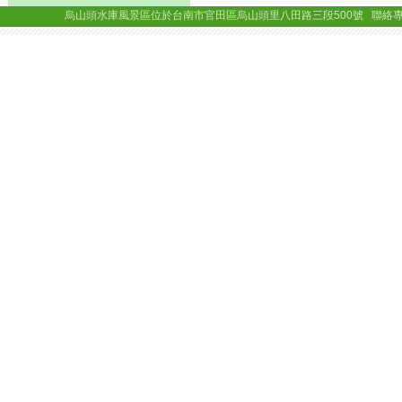
烏山頭水庫風景區位於台南市官田區烏山頭里八田路三段500號 聯絡專線： (06)69