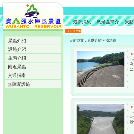
最新消息
風景區簡介
景點
景點介紹
‧目前位置：景點介紹 > 溢洪道
設施介紹
生態介紹
為
附近景點
公
交通指南
無障礙設施
此
緩