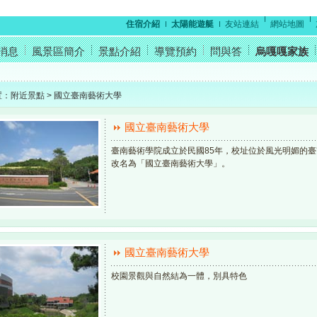
住宿介紹
太陽能遊艇
友站連結
網站地圖
消息
風景區簡介
景點介紹
導覽預約
問與答
烏嘎嘎家族
置：附近景點 > 國立臺南藝術大學
國立臺南藝術大學
臺南藝術學院成立於民國85年，校址位於風光明媚的臺
改名為「國立臺南藝術大學」。
國立臺南藝術大學
校園景觀與自然結為一體，別具特色