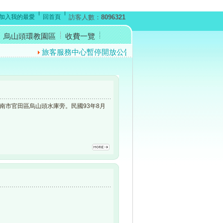
加入我的最愛
回首頁
訪客人數：
8096321
烏山頭環教園區
收費一覽
旅客服務中心暫停開放公告
反賄選宣導短片
防詐騙的
南市官田區烏山頭水庫旁。民國93年8月