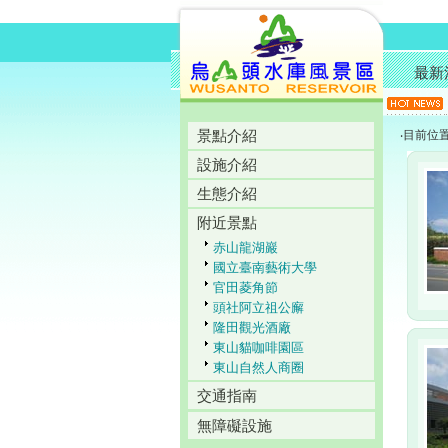
最新
景點介紹
‧目前位
設施介紹
生態介紹
附近景點
赤山龍湖巖
國立臺南藝術大學
官田菱角節
頭社阿立祖公廨
隆田觀光酒廠
東山貓咖啡園區
東山自然人商圈
交通指南
無障礙設施