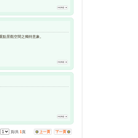
重點景觀空間之獨特意象。
頁/共
1
頁