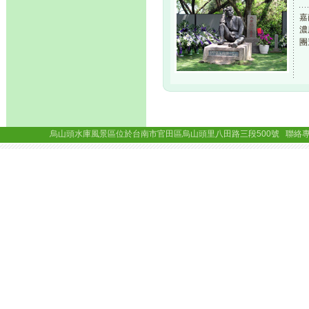
嘉
濃
團
烏山頭水庫風景區位於台南市官田區烏山頭里八田路三段500號 聯絡專線： (06)69