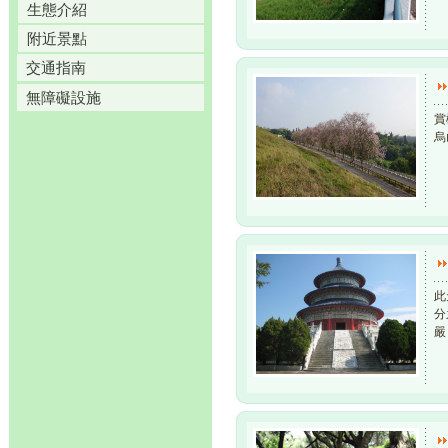
生態介紹
附近景點
交通指南
無障礙設施
賞
烏
此
分
嚴