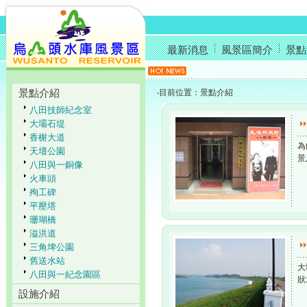
最新消息
風景區簡介
景點
景點介紹
‧目前位置：
景點介紹
八田技師紀念室
大壩石堤
香榭大道
為
天壇公園
景
八田與一銅像
火車頭
殉工碑
平壓塔
珊瑚橋
溢洪道
三角埤公園
舊送水站
大
八田與一紀念園區
狀
設施介紹