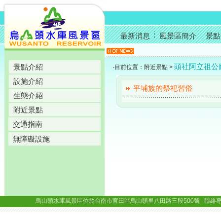
最新消息
風景區簡介
景點
頭社阿立祖公
景點介紹
‧目前位置：附近景點 >
設施介紹
平埔族的祭祀習俗
生態介紹
附近景點
交通指南
無障礙設施
烏山頭水庫風景區位於台南市官田區烏山頭里八田路三段500號 聯絡專線： (06)69