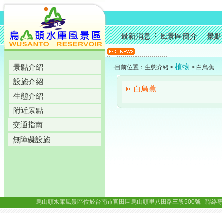
最新消息
風景區簡介
景點
植物
景點介紹
‧目前位置：生態介紹 >
> 白鳥蕉
設施介紹
白鳥蕉
生態介紹
附近景點
交通指南
無障礙設施
烏山頭水庫風景區位於台南市官田區烏山頭里八田路三段500號 聯絡專線： (06)69