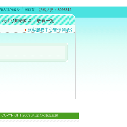
加入我的最愛
回首頁
訪客人數：
8096312
烏山頭環教園區
收費一覽
旅客服務中心暫停開放公告
反賄選宣導短片
防詐騙
 COPYRIGHT 2009 烏山頭水庫風景區