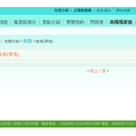
住宿介紹
太陽能遊艇
友站連結
網站地圖
消息
風景區簡介
景點介紹
導覽預約
問與答
烏嘎嘎家族
魚類
置：生態介紹 >
> 鯇魚(草魚)
鯇魚(草魚)
回上一頁
<
>
三段500號 聯絡專線： (06)698-2103‧698-6388 傳真：(06)698-5204