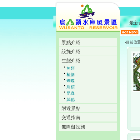
最新
景點介紹
‧目前位
設施介紹
生態介紹
魚類
植物
蝴蝶
鳥類
昆蟲
其他
附近景點
交通指南
無障礙設施