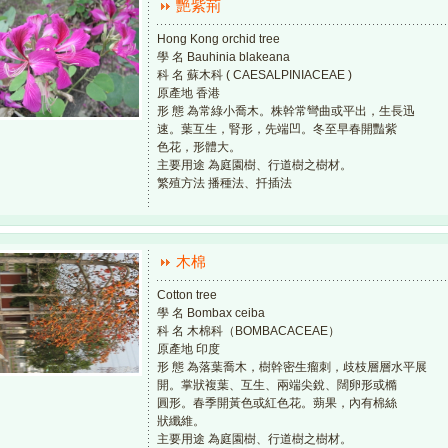
艷紫荊
Hong Kong orchid tree
學 名 Bauhinia blakeana
科 名 蘇木科 ( CAESALPINIACEAE )
原產地 香港
形 態 為常綠小喬木。株幹常彎曲或平出，生長迅
速。葉互生，腎形，先端凹。冬至早春開豔紫
色花，形體大。
主要用途 為庭園樹、行道樹之樹材。
繁殖方法 播種法、扦插法
木棉
Cotton tree
學 名 Bombax ceiba
科 名 木棉科（BOMBACACEAE）
原產地 印度
形 態 為落葉喬木，樹幹密生瘤刺，歧枝層層水平展
開。掌狀複葉、互生、兩端尖銳、闊卵形或橢
圓形。春季開黃色或紅色花。蒴果，內有棉絲
狀纖維。
主要用途 為庭園樹、行道樹之樹材。