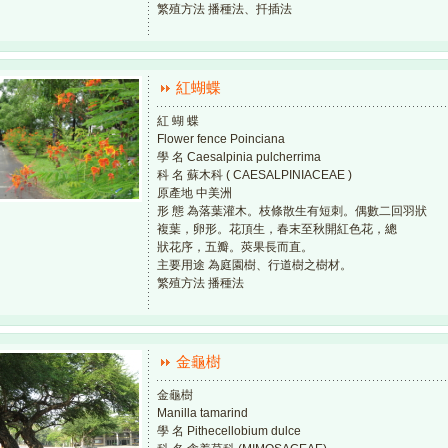
繁殖方法 播種法、扦插法
紅蝴蝶
紅 蝴 蝶
Flower fence Poinciana
學 名 Caesalpinia pulcherrima
科 名 蘇木科 ( CAESALPINIACEAE )
原產地 中美洲
形 態 為落葉灌木。枝條散生有短刺。偶數二回羽狀
複葉，卵形。花頂生，春末至秋開紅色花，總
狀花序，五瓣。莢果長而直。
主要用途 為庭園樹、行道樹之樹材。
繁殖方法 播種法
金龜樹
金龜樹
Manilla tamarind
學 名 Pithecellobium dulce