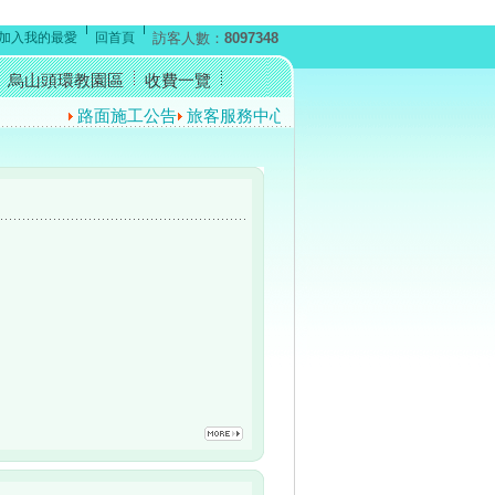
加入我的最愛
回首頁
訪客人數：
8097348
烏山頭環教園區
收費一覽
路面施工公告
旅客服務中心暫停開放公告
反賄選宣導短