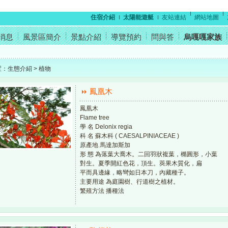
住宿介紹
太陽能遊艇
友站連結
網站地圖
消息
風景區簡介
景點介紹
導覽預約
問與答
烏嘎嘎家族
置：生態介紹 > 植物
鳳凰木
鳳凰木
Flame tree
學 名 Delonix regia
科 名 蘇木科 ( CAESALPINIACEAE )
原產地 馬達加斯加
形 態 為落葉大喬木。二回羽狀複葉，橢圓形，小葉
對生。夏季開紅色花，頂生。莢果木質化，扁
平而具邊緣，略彎如日本刀，內藏種子。
主要用途 為庭園樹、行道樹之植材。
繁殖方法 播種法