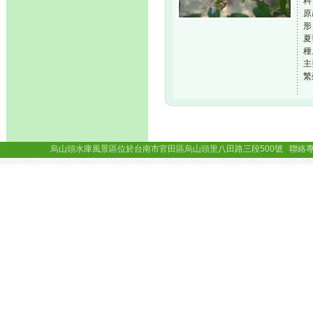
科
原
形
夏
種
主
繁
烏山頭水庫風景區位於台南市官田區烏山頭里八田路三段500號 聯絡專線： (06)69