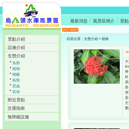
最新消息
風景區簡介
景點
景點介紹
‧目前位置：生態介紹 > 植物
設施介紹
生態介紹
大
魚類
Ki
植物
學 
蝴蝶
科
鳥類
原
昆蟲
形
其他
突
是
附近景點
主
交通指南
繁
無障礙設施