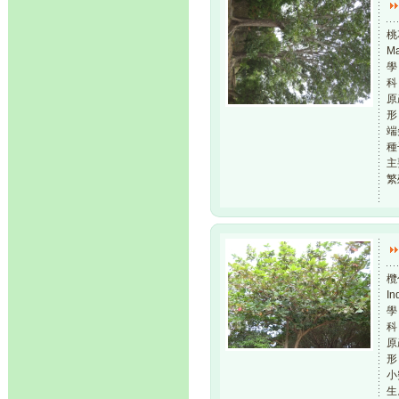
桃
M
學 
科
原
形
端
種
主
繁
欖
In
學 
科
原
形
小
生