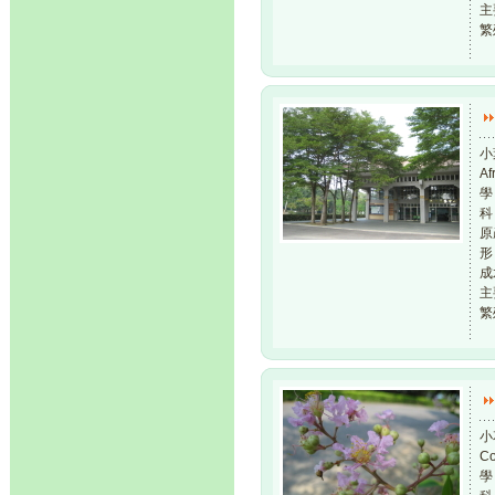
主
繁
小
Af
學 
科
原
形
成
主
繁
小
Co
學 