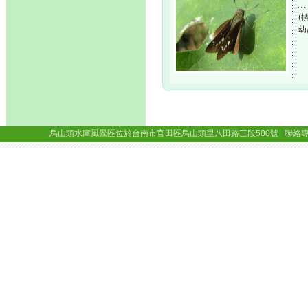
(
幼
烏山頭水庫風景區位於台南市官田區烏山頭里八田路三段500號 聯絡專線： (06)69