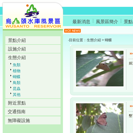
最新消息
風景區簡介
景點
景點介紹
‧目前位置：生態介紹 > 蝴蝶
設施介紹
生態介紹
姬
魚類
植物
蝴蝶
鳥類
昆蟲
其他
附近景點
交通指南
墾
無障礙設施