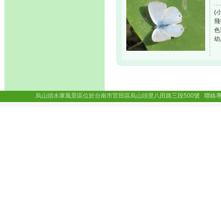
(
飛
色
幼
烏山頭水庫風景區位於台南市官田區烏山頭里八田路三段500號 聯絡專線： (06)69