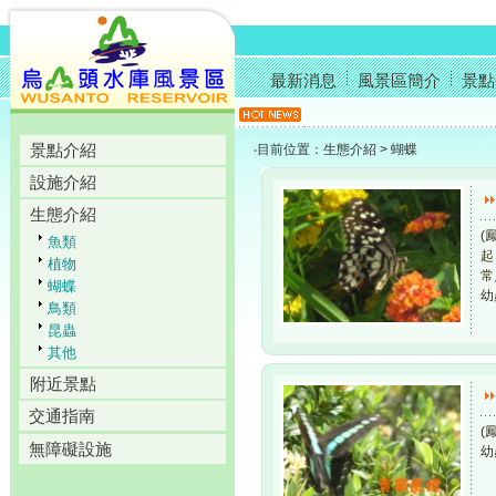
最新消息
風景區簡介
景點
景點介紹
‧目前位置：生態介紹 > 蝴蝶
設施介紹
生態介紹
(
魚類
起
植物
常
蝴蝶
幼
鳥類
昆蟲
其他
附近景點
交通指南
(
無障礙設施
幼